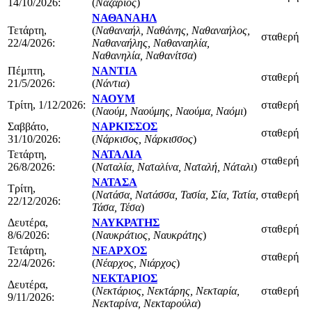
14/10/2026:
(
Ναζάριος
)
ΝΑΘΑΝΑΗΛ
Τετάρτη,
(
Ναθαναήλ, Ναθάνης, Ναθαναήλος,
σταθερή
22/4/2026:
Ναθαναήλης, Ναθαναηλία,
Ναθανηλία, Ναθανίτσα
)
Πέμπτη,
ΝΑΝΤΙΑ
σταθερή
21/5/2026:
(
Νάντια
)
ΝΑΟΥΜ
Τρίτη, 1/12/2026:
σταθερή
(
Ναούμ, Ναούμης, Ναούμα, Ναόμι
)
Σαββάτο,
ΝΑΡΚΙΣΣΟΣ
σταθερή
31/10/2026:
(
Νάρκισος, Νάρκισσος
)
Τετάρτη,
ΝΑΤΑΛΙΑ
σταθερή
26/8/2026:
(
Ναταλία, Ναταλίνα, Ναταλή, Νάταλι
)
ΝΑΤΑΣΑ
Τρίτη,
(
Νατάσα, Νατάσσα, Τασία, Σία, Τατία,
σταθερή
22/12/2026:
Τάσα, Τέσα
)
Δευτέρα,
ΝΑΥΚΡΑΤΗΣ
σταθερή
8/6/2026:
(
Ναυκράτιος, Ναυκράτης
)
Τετάρτη,
ΝΕΑΡΧΟΣ
σταθερή
22/4/2026:
(
Νέαρχος, Νιάρχος
)
ΝΕΚΤΑΡΙΟΣ
Δευτέρα,
(
Νεκτάριος, Νεκτάρης, Νεκταρία,
σταθερή
9/11/2026:
Νεκταρίνα, Νεκταρούλα
)