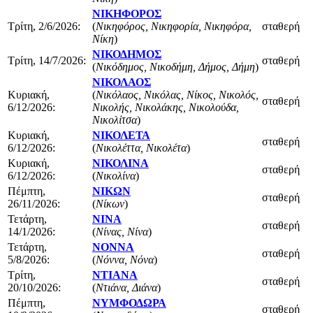
ΝΙΚΗΦΟΡΟΣ
Τρίτη, 2/6/2026:
(
Νικηφόρος, Νικηφορία, Νικηφόρα,
σταθερή
Νίκη
)
ΝΙΚΟΔΗΜΟΣ
Τρίτη, 14/7/2026:
σταθερή
(
Νικόδημος, Νικοδήμη, Δήμος, Δήμη
)
ΝΙΚΟΛΑΟΣ
Κυριακή,
(
Νικόλαος, Νικόλας, Νίκος, Νικολός,
σταθερή
6/12/2026:
Νικολής, Νικολάκης, Νικολούδα,
Νικολίτσα
)
Κυριακή,
ΝΙΚΟΛΕΤΑ
σταθερή
6/12/2026:
(
Νικολέττα, Νικολέτα
)
Κυριακή,
ΝΙΚΟΛΙΝΑ
σταθερή
6/12/2026:
(
Νικολίνα
)
Πέμπτη,
ΝΙΚΩΝ
σταθερή
26/11/2026:
(
Νίκων
)
Τετάρτη,
ΝΙΝΑ
σταθερή
14/1/2026:
(
Νίνας, Νίνα
)
Τετάρτη,
ΝΟΝΝΑ
σταθερή
5/8/2026:
(
Νόννα, Νόνα
)
Τρίτη,
ΝΤΙΑΝΑ
σταθερή
20/10/2026:
(
Ντιάνα, Διάνα
)
Πέμπτη,
ΝΥΜΦΟΔΩΡΑ
σταθερή