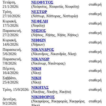
Τετάρτη,
ΝΕΟΦΥΤΟΣ
σταθερή
21/1/2026:
(
Νεόφυτος, Νεοφυτία, Νεοφύτη
)
Τρίτη,
ΝΕΣΤΩΡ
σταθερή
27/10/2026:
(
Νέστωρ, Νέστορας, Νεστορία
)
Κυριακή,
ΝΕΦΕΛΗ
σταθερή
17/5/2026:
(
Νεφέλη
)
Παρασκευή,
ΝΗΣΙΟΣ
σταθερή
27/2/2026:
(
Νήσιος, Νήσης, Νήσα, Νήσος
)
Κυριακή,
ΝΗΦΩΝ
σταθερή
14/6/2026:
(
Νήφων
)
Παρασκευή,
ΝΙΚΑΝΔΡΟΣ
σταθερή
5/6/2026:
(
Νίκανδρος, Νικανδρία, Νίκη
)
Παρασκευή,
ΝΙΚΑΝΩΡ
σταθερή
7/8/2026:
(
Νικάνωρ, Νικάνορας
)
Πέμπτη,
ΝΙΚΗ
σταθερή
16/4/2026:
(
Νίκη
)
Σαββάτο,
ΝΙΚΗ
σταθερή
25/4/2026:
(
Νίκη
)
ΝΙΚΗΤΑΣ
Τρίτη, 15/9/2026:
σταθερή
(
Νικήτας, Νικήτη, Νικήτα
)
ΝΙΚΗΦΟΡΟΣ
Δευτέρα,
(
Νικηφόρος, Νικηφορία, Νικηφόρα,
σταθερή
9/2/2026:
Νίκη
)