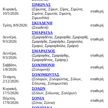
ΣΙΜΩΝΑΣ
Κυριακή,
(
Σίμωνας, Σίμων, Σίμος, Σιμώνα,
σταθερή
10/5/2026:
Σιμόνα, Σιμωνία, Σιμώνη,
Σιμωνίτσα
)
ΣΚΙΑΔΕΝΗ
Τρίτη, 8/9/2026:
σταθερή
(
Σκιαδενή
)
ΣΜΑΡΑΓΔΑ
Δευτέρα,
(
Σμαραγδένια, Σμαραγδία, Σμαραγδή,
σταθερή
9/3/2026:
Σμαράγδα, Σμαράγδω, Σμαρούλα,
Σμαρώ, Σμαραγδούλα, Σμάρα
)
ΣΜΑΡΑΓΔΟΣ
Δευτέρα,
(
Σμάραγδος, Σμαράγδης,
σταθερή
9/3/2026:
Σμαραγδένιος, Σμάρης
)
Σαββάτο,
ΣΟΛΟΜΟΝΗ
σταθερή
1/8/2026:
(
Σολομονή
)
ΣΟΛΟΜΩΝΤΑΣ
Τετάρτη,
(
Σολομών, Σολομώντας, Σόλων,
σταθερή
2/12/2026:
Σόλωνας, Σολομωντία
)
Κυριακή,
ΣΟΛΩΝ
σταθερή
17/5/2026:
(
Σόλων, Σόλωνας, Σολόχων
)
Πέμπτη,
ΣΟΝΙΑ
σταθερή
17/9/2026:
(
Σόνια, Σώνια
)
ΣΟΥΛΤΑΝΑ