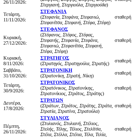
26/11/2026:
Στεργιανή, Στεργιούλα, Στεργιούδα
)
ΣΤΕΦΑΝΙΑ
Τετάρτη,
(
Στεφανία, Στεφάνα, Στεφανιώ,
σταθερή
11/11/2026:
Στεφανίτσα, Στεφανή, Στέφα, Στέφη
)
ΣΤΕΦΑΝΟΣ
(
Στέφανος, Στέφος, Στέφας,
Κυριακή,
Στεφανής, Στεφανία, Στεφάνα,
σταθερή
27/12/2026:
Στεφανιώ, Στεφανίτσα, Στεφανή,
Στέφα, Στέφη
)
Κυριακή,
ΣΤΡΑΤΗΓΟΣ
σταθερή
8/11/2026:
(
Στρατηγός, Στρατηγούλα, Στρατής
)
Σαββάτο,
ΣΤΡΑΤΟΝΙΚΗ
σταθερή
31/10/2026:
(
Στρατονίκη, Στρατή, Νίκη
)
ΣΤΡΑΤΟΝΙΚΟΣ
Τετάρτη,
(
Στρατόνικος, Στρατονίκης,
σταθερή
30/9/2026:
Στρατονίκιος, Στράτος, Στράτης
)
ΣΤΡΑΤΩΝ
Δευτέρα,
(
Στράτων, Στράτος, Στράτης, Στράτα,
σταθερή
17/8/2026:
Στρατία, Στρατίνα, Στρατούλα
)
ΣΤΥΛΙΑΝΟΣ
(
Στυλιανός, Στυλιανή, Στέλιος,
Πέμπτη,
Στελής, Τέλης, Τέλιος, Στελίτσα,
σταθερή
26/11/2026:
Στέλα, Στέλλα, Στέλια, Τέλα, Τελία,