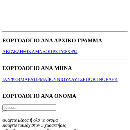
ΕΟΡΤΟΛΟΓΙΟ ΑΝΑ ΑΡΧΙΚΟ ΓΡΑΜΜΑ
Α
Β
Γ
Δ
Ε
Ζ
Η
Θ
Ι
Κ
Λ
Μ
Ν
Ξ
Ο
Π
Ρ
Σ
Τ
Υ
Φ
Χ
Ψ
Ω
ΕΟΡΤΟΛΟΓΙΟ ΑΝΑ ΜΗΝΑ
ΙΑΝ
ΦΕΒ
ΜΑΡ
ΑΠΡ
ΜΑΪ
ΙΟΥΝ
ΙΟΥΛ
ΑΥΓ
ΣΕΠ
ΟΚΤ
ΝΟΕ
ΔΕΚ
ΕΟΡΤΟΛΟΓΙΟ ΑΝΑ ΟΝΟΜΑ
εισάγετε μέρος ή όλο το όνομα
εισάγετε τουλάχιστον 3 χαρακτήρες