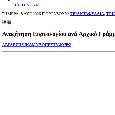
ΕΠΙΚΟΙΝΩΝΙΑ
ΣΗΜΕΡΑ, 8 ΑΥΓ 2026 ΓΙΟΡΤΑΖΟΥΝ:
ΤΡΙΑΝΤΑΦΥΛΛΙΑ
,
ΤΡΙ
Αναζήτηση Εορτολογίου ανά Αρχικό Γράμ
Α
Β
Γ
Δ
Ε
Ζ
Η
Θ
Ι
Κ
Λ
Μ
Ν
Ξ
Ο
Π
Ρ
Σ
Τ
Υ
Φ
Χ
Ψ
Ω