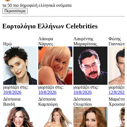
τα 50 πιο δημοφιλή ελληνικά ονόματα
Περισσότερα
Εορτολόγιο Ελλήνων Celebrities
Λάουρα
Λαυρέντης
Φώτης
Ηρώ
Νάργιες
Μαχαιρίτσας
Γιαννιώτη
γιορτάζει στις
:
γιορτάζει στις
:
γιορτάζει στις
:
γιορτάζει 
10/8/2026
10/8/2026
10/8/2026
12/8/2026
Δέσποινα
Δέσποινα
Δέσποινα
Μαριέττα
Βανδή
Καμπούρη
Ολυμπίου
Χρουσαλ