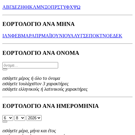
Α
Β
Γ
Δ
Ε
Ζ
Η
Θ
Ι
Κ
Λ
Μ
Ν
Ξ
Ο
Π
Ρ
Σ
Τ
Υ
Φ
Χ
Ψ
Ω
ΕΟΡΤΟΛΟΓΙΟ ΑΝΑ ΜΗΝΑ
ΙΑΝ
ΦΕΒ
ΜΑΡ
ΑΠΡ
ΜΑΪ
ΙΟΥΝ
ΙΟΥΛ
ΑΥΓ
ΣΕΠ
ΟΚΤ
ΝΟΕ
ΔΕΚ
ΕΟΡΤΟΛΟΓΙΟ ΑΝΑ ΟΝΟΜΑ
εισάγετε μέρος ή όλο το όνομα
εισάγετε τουλάχιστον 3 χαρακτήρες
εισάγετε ελληνικούς ή λατινικούς χαρακτήρες
ΕΟΡΤΟΛΟΓΙΟ ΑΝΑ ΗΜΕΡΟΜΗΝΙΑ
εισάγετε μέρα, μήνα και έτος