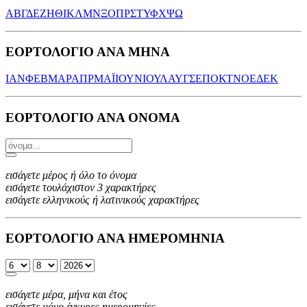
Α
Β
Γ
Δ
Ε
Ζ
Η
Θ
Ι
Κ
Λ
Μ
Ν
Ξ
Ο
Π
Ρ
Σ
Τ
Υ
Φ
Χ
Ψ
Ω
ΕΟΡΤΟΛΟΓΙΟ ΑΝΑ ΜΗΝΑ
ΙΑΝ
ΦΕΒ
ΜΑΡ
ΑΠΡ
ΜΑΪ
ΙΟΥΝ
ΙΟΥΛ
ΑΥΓ
ΣΕΠ
ΟΚΤ
ΝΟΕ
ΔΕΚ
ΕΟΡΤΟΛΟΓΙΟ ΑΝΑ ΟΝΟΜΑ
εισάγετε μέρος ή όλο το όνομα
εισάγετε τουλάχιστον 3 χαρακτήρες
εισάγετε ελληνικούς ή λατινικούς χαρακτήρες
ΕΟΡΤΟΛΟΓΙΟ ΑΝΑ ΗΜΕΡΟΜΗΝΙΑ
εισάγετε μέρα, μήνα και έτος
εισάγετε μόνο έγκυρες ημερομηνίες